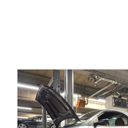
Verzeker jez
voor minder
zorgen