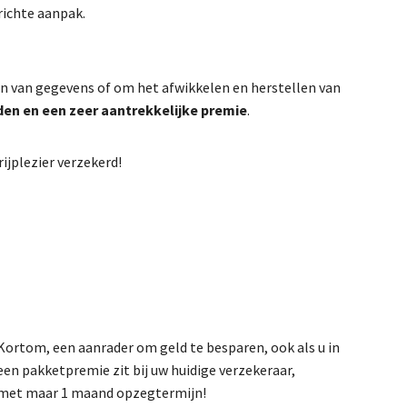
richte aanpak.
en van gegevens of om het afwikkelen en herstellen van
en en een zeer aantrekkelijke premie
.
ijplezier verzekerd!
Kortom, een aanrader om geld te besparen, ook als u in
een pakketpremie zit bij uw huidige verzekeraar,
met maar 1 maand opzegtermijn!