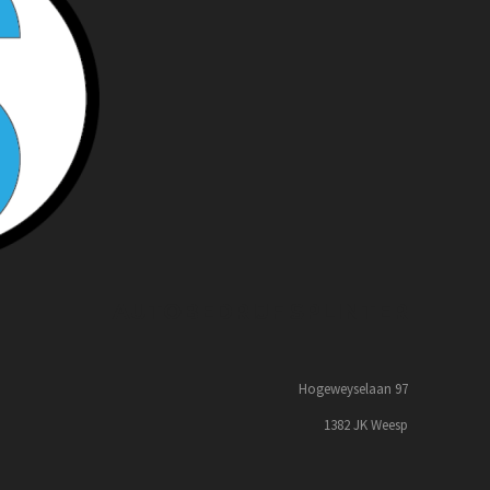
AUTOBEDRIJF SPLINTER
Hogeweyselaan 97
1382 JK Weesp