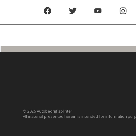
© 2026 Autobedrijf splinter
All material presented herein is intended for information pur