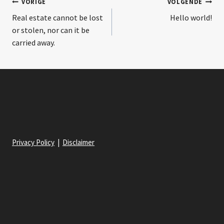
VORIGE
VOLGENDE
Real estate cannot be lost
Hello world!
or stolen, nor can it be
carried away.
Privacy Policy
|
Disclaimer