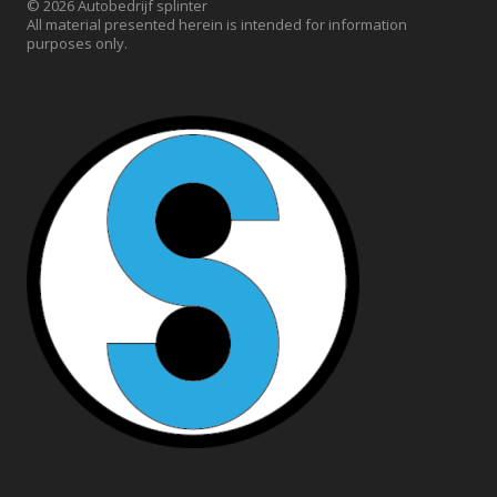
© 2026 Autobedrijf splinter
All material presented herein is intended for information
purposes only.
SPLINTER WEESP